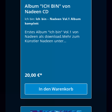
Album "ICH BIN" von
Nadeen CD
Ich bin:
Ich bin - Nadeen Vol.1 Album
komplett
Erstes Album "Ich bin" Vol.1 von
Nadeen als download.Mehr zum
Künstler Nadeen unter
www.nadeen.deDas gesamte Album
als .zip Datei mit allen 15 SongsAlle
Songs als mp3-Datei 320kb/sTitel
auch im Einzeldownload erhältlich
die mp3 Dateien stehen nach
Bezahlung per paypal als direkt
download zur Verfügung.Der
20,00 €*
download steht Ihnen in ihrem
Kundenaccount zur
Verfügung.Hinweis:Sollten Sie für
In den Warenkorb
andere Produkte eine andere Zahlart
bevorzugen,bestellen Sie diese bitte
getrennt. Bei Sofortdownloads ist
eineBezahlung des gesammten
Warenkorbes nur mit paypal oder