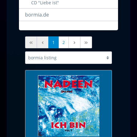
CD "Liebe ist"
bormia.de
1
2