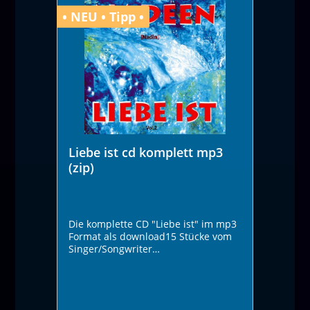
paydirket möglich.
• NEU • Tipp •
Liebe ist cd komplett mp3
(zip)
Die komplette CD "Liebe ist" im mp3
Format als download15 Stücke vom
Singer/Songwriter
Nadeen.Ausgezeichnet mit dem
1.Platz beim Rock&Pop Preis 2023 in
der Kategorie Songwriter3.Platz für
den Song "Wann ist denn Freiden"