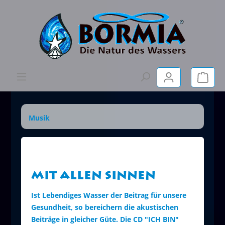
Musik
Mit allen Sinnen
Ist Lebendiges Wasser der Beitrag für unsere
Gesundheit, so bereichern die akustischen
Beiträge in gleicher Güte. Die CD "ICH BIN"