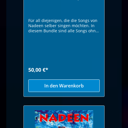
Für all diejenigen, die die Songs von
Nadeen selber singen möchten. In
diesem Bundle sind alle Songs ohne
Gesang als Karaoke Version. Die
Texte liegen als pdf dabei. WAV
Format. Wer weniger Daten
runterladen möchte sollte die mp3-
Version wählen. Hier erhältlich
50,00 €*
In den Warenkorb