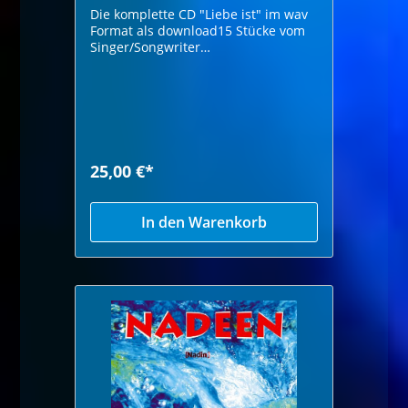
Die komplette CD "Liebe ist" im wav
Format als download15 Stücke vom
Singer/Songwriter
Nadeen.Ausgezeichnet mit dem
1.Platz beim Rock&Pop Preis 2023 in
der Kategorie Songwriter3.Platz für
den Song "Wann ist denn Freiden"
25,00 €*
In den Warenkorb