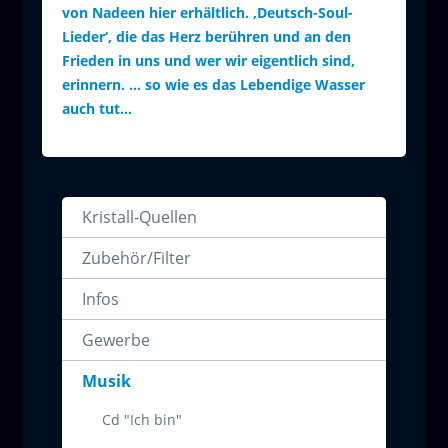
von Nadeen hier erhältlich. ‚Deutsch-Soul-
Lieder‘, die das Herz berühren und an den
Frieden in uns und wer wir eigentlich sind,
erinnern. ... so wie es das Lebendige Wasser
auch tut...
Kristall-Quellen
Zubehör/Filter
Infos
Gewerbe
Musik
Cd "Ich bin"